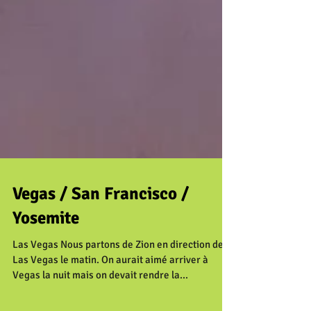
Vegas / San Francisco /
Yosemite
Las Vegas Nous partons de Zion en direction de
Las Vegas le matin. On aurait aimé arriver à