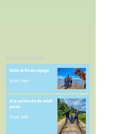
Articles à l'affiche
Suite et fin du voyage
22 juil. 2020
A la recherche du soleil
perdu
15 juil. 2020