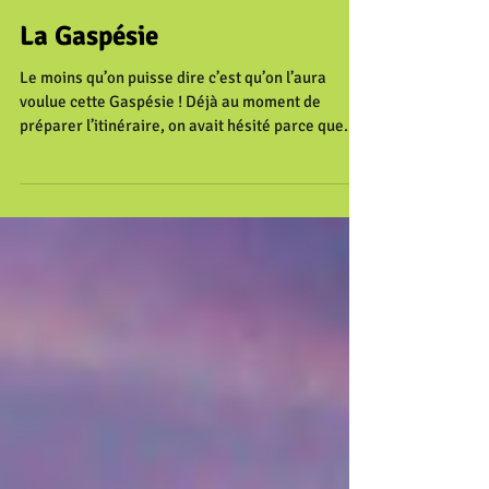
La Gaspésie
Le moins qu’on puisse dire c’est qu’on l’aura
voulue cette Gaspésie ! Déjà au moment de
préparer l’itinéraire, on avait hésité parce que...