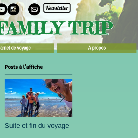
Newsletter
FAMILY TRIP
arnet de voyage
A propos
Posts à l'affiche
h
Suite et fin du voyage
A la recherche du
soleil perdu