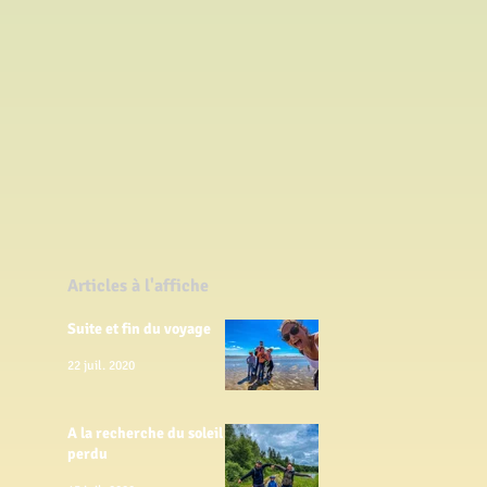
Articles à l'affiche
Suite et fin du voyage
22 juil. 2020
A la recherche du soleil
perdu