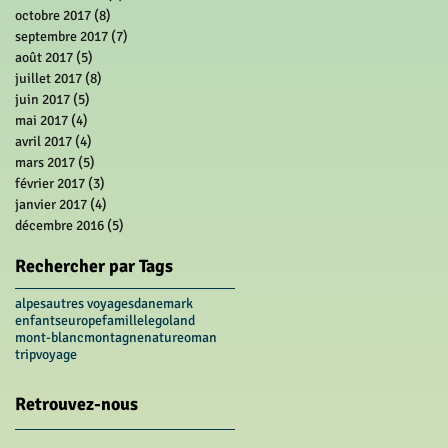
octobre 2017
(8)
8 posts
septembre 2017
(7)
7 posts
août 2017
(5)
5 posts
juillet 2017
(8)
8 posts
juin 2017
(5)
5 posts
mai 2017
(4)
4 posts
avril 2017
(4)
4 posts
mars 2017
(5)
5 posts
février 2017
(3)
3 posts
janvier 2017
(4)
4 posts
décembre 2016
(5)
5 posts
Rechercher par Tags
alpes
autres voyages
danemark
enfants
europe
famille
legoland
mont-blanc
montagne
nature
oman
trip
voyage
Retrouvez-nous