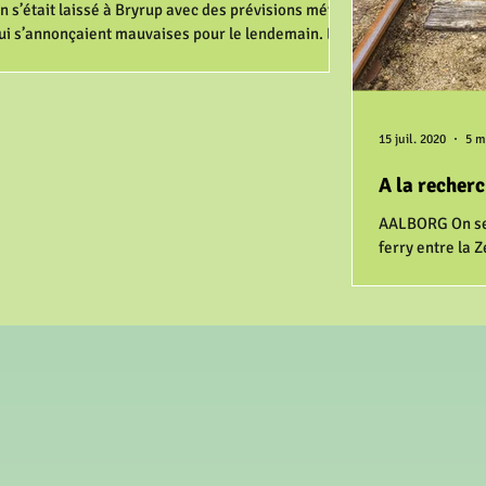
n s’était laissé à Bryrup avec des prévisions météo
ui s’annonçaient mauvaises pour le lendemain. Et
ien il a pas fallu attendre le...
15 juil. 2020
5 m
A la recherc
AALBORG On se r
ferry entre la 
pleut alors on d