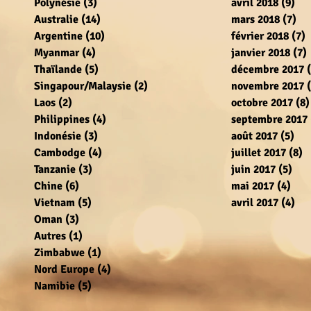
Polynésie
(3)
3 posts
avril 2018
(9)
9 p
Australie
(14)
14 posts
mars 2018
(7)
7 p
Argentine
(10)
10 posts
février 2018
(7)
7
Myanmar
(4)
4 posts
janvier 2018
(7)
Thaïlande
(5)
5 posts
décembre 2017
Singapour/Malaysie
(2)
2 posts
novembre 2017
Laos
(2)
2 posts
octobre 2017
(8)
Philippines
(4)
4 posts
septembre 2017
Indonésie
(3)
3 posts
août 2017
(5)
5 p
Cambodge
(4)
4 posts
juillet 2017
(8)
8
Tanzanie
(3)
3 posts
juin 2017
(5)
5 p
Chine
(6)
6 posts
mai 2017
(4)
4 po
Vietnam
(5)
5 posts
avril 2017
(4)
4 p
Oman
(3)
3 posts
Autres
(1)
1 post
Zimbabwe
(1)
1 post
Nord Europe
(4)
4 posts
Namibie
(5)
5 posts