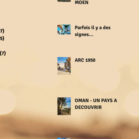
osts
MOEN
osts
 posts
7 posts
Parfois il y a des
(7)
7 posts
signes...
(5)
5 posts
8 posts
(7)
7 posts
ARC 1950
osts
 posts
osts
sts
osts
OMAN - UN PAYS A
DECOUVRIR