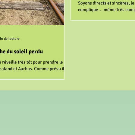
Soyons directs et sincères, le
compliqué… même très compl
compliqué !! On a donc voulu m
in de lecture
he du soleil perdu
éveille très tôt pour prendre le
Zealand et Aarhus. Comme prévu il
écide de ne pas...