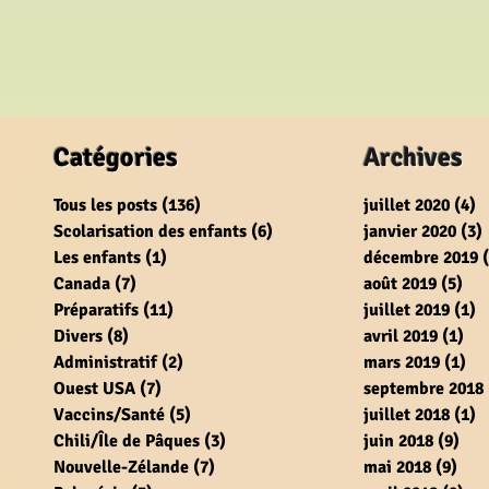
Catégories
Archives
Tous les posts
(136)
136 posts
juillet 2020
(4)
4
Scolarisation des enfants
(6)
6 posts
janvier 2020
(3)
Les enfants
(1)
1 post
décembre 2019
Canada
(7)
7 posts
août 2019
(5)
5 p
Préparatifs
(11)
11 posts
juillet 2019
(1)
1
Divers
(8)
8 posts
avril 2019
(1)
1 p
Administratif
(2)
2 posts
mars 2019
(1)
1 p
Ouest USA
(7)
7 posts
septembre 2018
Vaccins/Santé
(5)
5 posts
juillet 2018
(1)
1
Chili/Île de Pâques
(3)
3 posts
juin 2018
(9)
9 p
Nouvelle-Zélande
(7)
7 posts
mai 2018
(9)
9 po