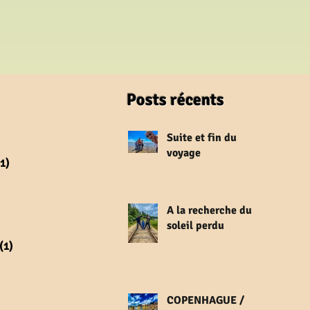
Posts récents
 posts
Suite et fin du
3 posts
voyage
(1)
1 post
osts
 post
A la recherche du
ost
soleil perdu
ost
(1)
1 post
 post
osts
sts
COPENHAGUE /