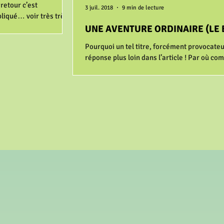
 retour c’est
3 juil. 2018
9 min de lecture
iqué… voir très très
ettre sur le...
UNE AVENTURE ORDINAIRE (LE 
Pourquoi un tel titre, forcément provocateu
réponse plus loin dans l’article ! Par où c
C’est difficile de synthétiser...