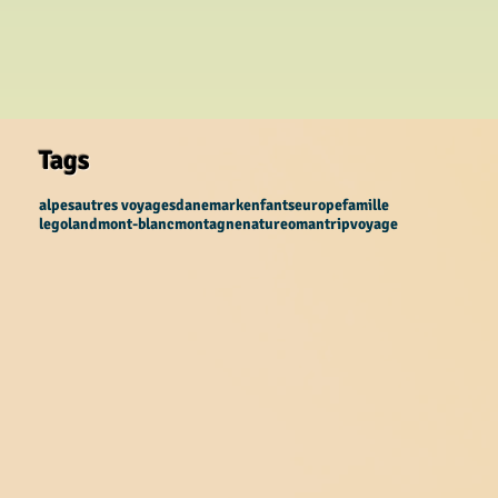
Tags
alpes
autres voyages
danemark
enfants
europe
famille
legoland
mont-blanc
montagne
nature
oman
trip
voyage