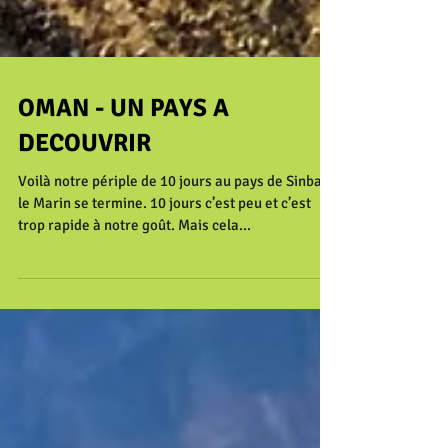
OMAN - UN PAYS A
DECOUVRIR
Voilà notre périple de 10 jours au pays de Sinbad
le Marin se termine. 10 jours c’est peu et c’est
trop rapide à notre goût. Mais cela...