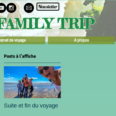
Newsletter
FAMILY TRIP
arnet de voyage
A propos
Posts à l'affiche
Suite et fin du voyage
A la recherche du
soleil perdu