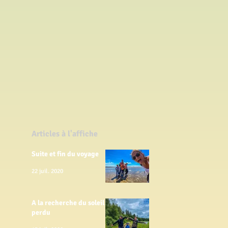
Articles à l'affiche
Suite et fin du voyage
22 juil. 2020
A la recherche du soleil
perdu