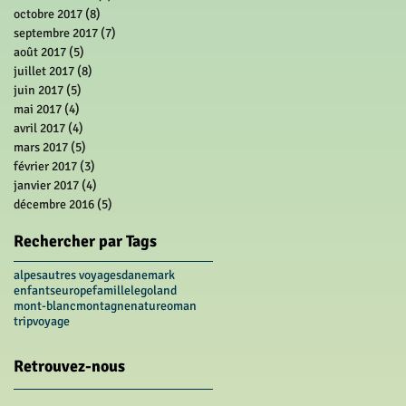
octobre 2017
(8)
8 posts
septembre 2017
(7)
7 posts
août 2017
(5)
5 posts
juillet 2017
(8)
8 posts
juin 2017
(5)
5 posts
mai 2017
(4)
4 posts
avril 2017
(4)
4 posts
mars 2017
(5)
5 posts
février 2017
(3)
3 posts
janvier 2017
(4)
4 posts
décembre 2016
(5)
5 posts
Rechercher par Tags
alpes
autres voyages
danemark
enfants
europe
famille
legoland
mont-blanc
montagne
nature
oman
trip
voyage
Retrouvez-nous