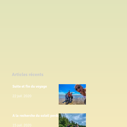
Articles récents
Suite et fin du voyage
22 juil. 2020
A la recherche du soleil perdu
15 juil. 2020