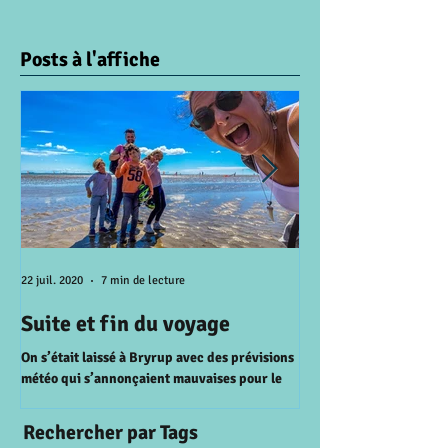
Posts à l'affiche
22 juil. 2020
7 min de lecture
15 juil. 2020
Suite et fin du voyage
A la recherche 
perdu
On s’était laissé à Bryrup avec des prévisions
météo qui s’annonçaient mauvaises pour le
AALBORG On se réveille 
lendemain. Et bien il a pas fallu attendre le...
le ferry entre la Zeala
prévu il pleut alors on d
Rechercher par Tags