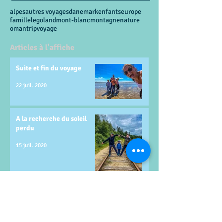
alpes
autres voyages
danemark
enfants
europe
famille
legoland
mont-blanc
montagne
nature
oman
trip
voyage
Articles à l'affiche
Suite et fin du voyage
22 juil. 2020
A la recherche du soleil
perdu
15 juil. 2020
LE CINQUIEME ELEMENT
30 sept. 2018