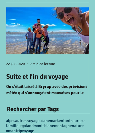
22 juil. 2020
7 min de lecture
15 juil. 2020
Suite et fin du voyage
A la recherche 
perdu
On s’était laissé à Bryrup avec des prévisions
météo qui s’annonçaient mauvaises pour le
AALBORG On se réveille 
lendemain. Et bien il a pas fallu attendre le...
le ferry entre la Zeala
prévu il pleut alors on d
Rechercher par Tags
alpes
autres voyages
danemark
enfants
europe
famille
legoland
mont-blanc
montagne
nature
oman
trip
voyage