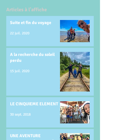
Articles à l'affiche
Suite et fin du voyage
22 juil. 2020
A la recherche du soleil
perdu
15 juil. 2020
LE CINQUIEME ELEMENT
30 sept. 2018
UNE AVENTURE