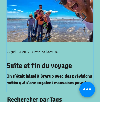
22 juil. 2020
7 min de lecture
15 juil. 2020
Suite et fin du voyage
A la recherche 
perdu
On s’était laissé à Bryrup avec des prévisions
météo qui s’annonçaient mauvaises pour le
AALBORG On se réveille 
lendemain. Et bien il a pas fallu attendre le...
le ferry entre la Zeala
prévu il pleut alors on d
Rechercher par Tags
alpes
autres voyages
danemark
enfants
europe
famille
legoland
mont-blanc
montagne
nature
oman
trip
voyage
Articles à l'affiche