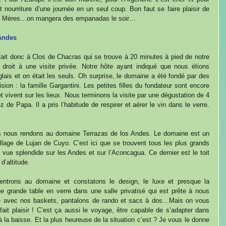
 nourriture d’une journée en un seul coup. Bon faut se faire plaisir de 
des Mères…on mangera des empanadas le soir…
 Andes
fait donc à Clos de Chacras qui se trouve à 20 minutes à pied de notre 
roit à une visite privée. Notre hôte ayant indiqué que nous étions 
glais et on était les seuls. Oh surprise, le domaine a été fondé par des 
ion : la famille Gargantini. Les petites filles du fondateur sont encore 
t vivent sur les lieux. Nous terminons la visite par une dégustation de 4 
 de Papa. Il a pris l’habitude de respirer et aérer le vin dans le verre. 
s nous rendons au domaine Terrazas de los Andes. Le domaine est un 
illage de Lujan de Cuyo. C’est ici que se trouvent tous les plus grands 
ue splendide sur les Andes et sur l’Aconcagua. Ce dernier est le toit 
’altitude. 
ntrons au domaine et constatons le design, le luxe et presque la 
ne grande table en verre dans une salle privatisé qui est prête à nous 
ise avec nos baskets, pantalons de rando et sacs à dos…Mais on vous 
ait plaisir ! C’est ça aussi le voyage, être capable de s’adapter dans 
 la baisse. Et la plus heureuse de la situation c’est ? Je vous le donne 