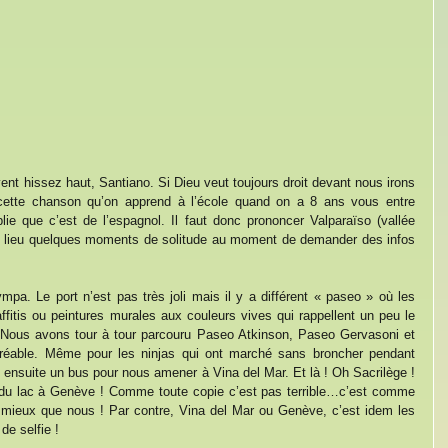
ent hissez haut, Santiano. Si Dieu veut toujours droit devant nous irons 
 cette chanson qu’on apprend à l’école quand on a 8 ans vous entre 
lie que c’est de l’espagnol. Il faut donc prononcer Valparaïso (vallée 
né lieu quelques moments de solitude au moment de demander des infos 
mpa. Le port n’est pas très joli mais il y a différent « paseo » où les 
itis ou peintures murales aux couleurs vives qui rappellent un peu le 
 Nous avons tour à tour parcouru Paseo Atkinson, Paseo Gervasoni et 
réable. Même pour les ninjas qui ont marché sans broncher pendant 
ensuite un bus pour nous amener à Vina del Mar. Et là ! Oh Sacrilège ! 
d du lac à Genève ! Comme toute copie c’est pas terrible…c’est comme 
 mieux que nous ! Par contre, Vina del Mar ou Genève, c’est idem les 
de selfie !