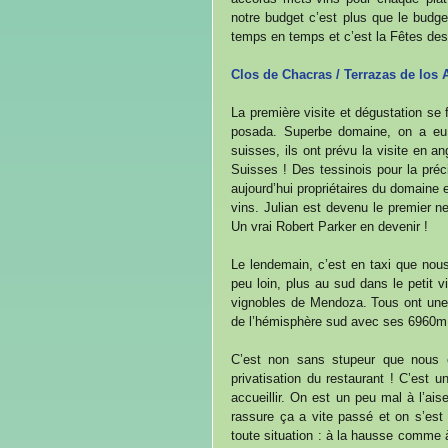
notre budget c’est plus que le budget
temps en temps et c’est la Fêtes 
Clos de Chacras / Terrazas de los
La première visite et dégustation se 
posada. Superbe domaine, on a eu d
suisses, ils ont prévu la visite en an
Suisses ! Des tessinois pour la précis
aujourd’hui propriétaires du domaine e
vins. Julian est devenu le premier nez
Un vrai Robert Parker en devenir !
Le lendemain, c’est en taxi que nou
peu loin, plus au sud dans le petit v
vignobles de Mendoza. Tous ont une v
de l’hémisphère sud avec ses 6960m d
C’est non sans stupeur que nous e
privatisation du restaurant ! C’est u
accueillir. On est un peu mal à l’a
rassure ça a vite passé et on s’est f
toute situation : à la hausse comme à