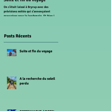
perdu
On s’était laissé à Bryrup avec des
prévisions météo qui s’annonçaient
AALBORG On se réveille très tôt pour
mauvaises pour le lendemain. Et bien il a
prendre le ferry entre la Zealand et
pas fallu attendre le...
Aarhus. Comme prévu il pleut alors on
décide de ne pas...
Posts Récents
Suite et fin du voyage
A la recherche du soleil
perdu