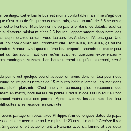
antiago. Cette fois le bus est moins confortable mais il ne s’agit que 
que c’est plus de 9h que nous avons mis, avec un arrêt de 2.5 heures à 
er cette frontière. Mais bon on ne va pas aller dans les détails. Sachez 
 délai d’attente minimum c’est 2.5 heures…apparemment dans notre cas 
est superbe avec devant vous toujours les Andes et l’Aconcagua. Une 
e du col côté chilien est…comment dire…tortueuse, sinueuse, ça tourne 
 photos. Maman avait quand même tout préparé : sachets en papier pour 
al du transport. Faut dire qu’on avait eu quelques expériences « 
 nos montagnes suisses. Fort heureusement jusqu’à maintenant, rien à 
 de pointe est quelque peu chaotique, on prend donc un taxi pour nous 
nne heure pour un trajet de 15 minutes habituellement : ça met dans 
era plutôt plaisante. C’est une ville beaucoup plus européenne que 
ement en métro, hors heures de pointe ! Nous avons fait un tour au zoo 
tement moins celui des parents. Après avoir vu les animaux dans leur 
fficultés à les regarder en captivité.
 avons partagé un repas avec Philippe. Ami de longues dates de papa, 
es de classe avec maman il y a plus de 20 ans. Il a quitté Genève il y a 
é à Singapour et vit actuellement à Panama avec sa femme et ses deux 