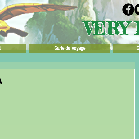
VERY 
t
Carte du voyage
C
A