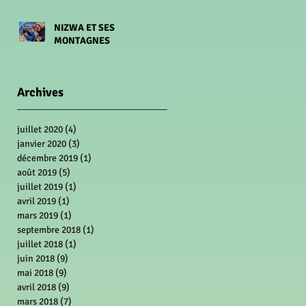
NIZWA ET SES
MONTAGNES
Archives
juillet 2020
(4)
4 posts
janvier 2020
(3)
3 posts
décembre 2019
(1)
1 post
août 2019
(5)
5 posts
juillet 2019
(1)
1 post
avril 2019
(1)
1 post
mars 2019
(1)
1 post
septembre 2018
(1)
1 post
juillet 2018
(1)
1 post
juin 2018
(9)
9 posts
mai 2018
(9)
9 posts
avril 2018
(9)
9 posts
mars 2018
(7)
7 posts