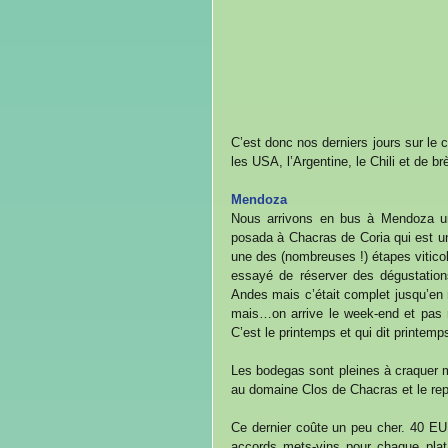
C’est donc nos derniers jours sur le 
les USA, l’Argentine, le Chili et de 
Mendoza
Nous arrivons en bus à Mendoza u
posada à Chacras de Coria qui est un
une des (nombreuses !) étapes viticol
essayé de réserver des dégustati
Andes mais c’était complet jusqu’en n
mais…on arrive le week-end et pas n’
C’est le printemps et qui dit printe
Les bodegas sont pleines à craquer ma
au domaine Clos de Chacras et le re
Ce dernier coûte un peu cher. 40 EU
accords mets-vins pour chaque plat.