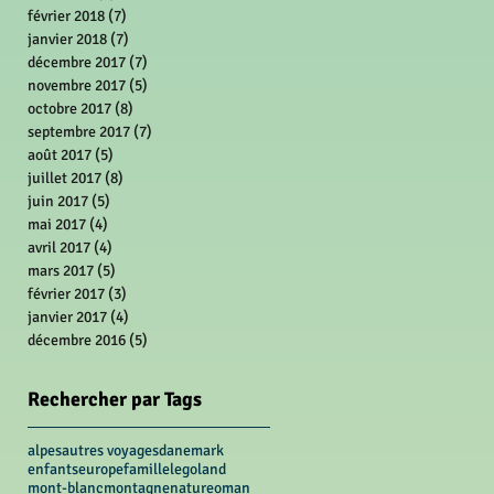
février 2018
(7)
7 posts
janvier 2018
(7)
7 posts
décembre 2017
(7)
7 posts
novembre 2017
(5)
5 posts
octobre 2017
(8)
8 posts
septembre 2017
(7)
7 posts
août 2017
(5)
5 posts
juillet 2017
(8)
8 posts
juin 2017
(5)
5 posts
mai 2017
(4)
4 posts
avril 2017
(4)
4 posts
mars 2017
(5)
5 posts
février 2017
(3)
3 posts
janvier 2017
(4)
4 posts
décembre 2016
(5)
5 posts
Rechercher par Tags
alpes
autres voyages
danemark
enfants
europe
famille
legoland
mont-blanc
montagne
nature
oman