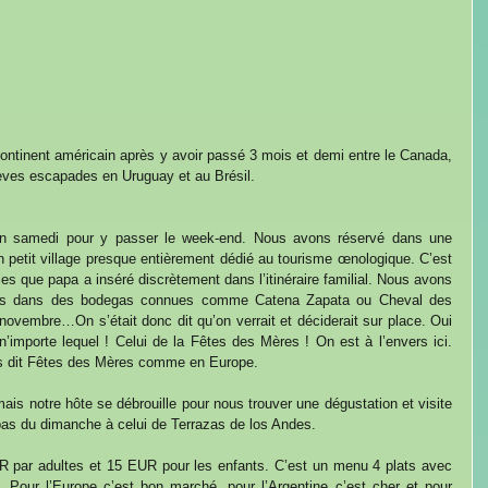
continent américain après y avoir passé 3 mois et demi entre le Canada, 
brèves escapades en Uruguay et au Brésil.
n samedi pour y passer le week-end. Nous avons réservé dans une 
 petit village presque entièrement dédié au tourisme œnologique. C’est 
es que papa a inséré discrètement dans l’itinéraire familial. Nous avons 
ons dans des bodegas connues comme Catena Zapata ou Cheval des 
ovembre…On s’était donc dit qu’on verrait et déciderait sur place. Oui 
importe lequel ! Celui de la Fêtes des Mères ! On est à l’envers ici. 
mps dit Fêtes des Mères comme en Europe.
is notre hôte se débrouille pour nous trouver une dégustation et visite 
pas du dimanche à celui de Terrazas de los Andes.
R par adultes et 15 EUR pour les enfants. C’est un menu 4 plats avec 
 Pour l’Europe c’est bon marché, pour l’Argentine c’est cher et pour 