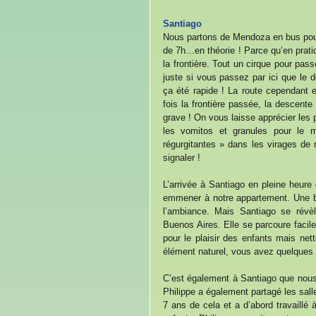
Santiago
Nous partons de Mendoza en bus pour S
de 7h…en théorie ! Parce qu’en prati
la frontière. Tout un cirque pour pass
juste si vous passez par ici que le
ça été rapide ! La route cependant 
fois la frontière passée, la descent
grave ! On vous laisse apprécier les
les vomitos et granules pour le m
régurgitantes » dans les virages de
signaler !
L’arrivée à Santiago en pleine heure
emmener à notre appartement. Une bo
l’ambiance. Mais Santiago se révèl
Buenos Aires. Elle se parcoure facil
pour le plaisir des enfants mais net
élément naturel, vous avez quelques di
C’est également à Santiago que nous
Philippe a également partagé les sall
7 ans de cela et a d’abord travaill