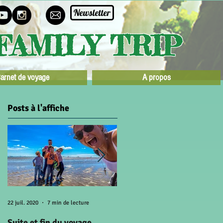
Newsletter
FAMILY TRIP
arnet de voyage
A propos
Posts à l'affiche
22 juil. 2020
7 min de lecture
15 juil. 2020
5 min de lecture
Suite et fin du voyage
A la recherche du soleil