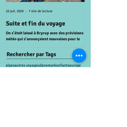
22 juil. 2020
7 min de lecture
15 juil. 2020
Suite et fin du voyage
A la recherche 
perdu
On s’était laissé à Bryrup avec des prévisions
météo qui s’annonçaient mauvaises pour le
AALBORG On se réveille 
lendemain. Et bien il a pas fallu attendre le...
le ferry entre la Zeala
prévu il pleut alors on d
Rechercher par Tags
alpes
autres voyages
danemark
enfants
europe
famille
legoland
mont-blanc
montagne
nature
oman
trip
voyage
Articles à l'affiche
Suite et fin du voyage
22 juil. 2020
A la recherche du soleil