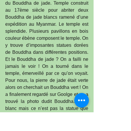
du Bouddha de jade. Temple construit 
au 17ème siècle pour abriter deux 
Bouddha de jade blancs ramené d’une 
expédition au Myanmar. Le temple est 
splendide. Plusieurs pavillons en bois 
couleur ébène composent le temple. On 
y trouve d’imposantes statues dorées 
de Bouddha dans différentes positions. 
Et le Bouddha de jade ? On a failli ne 
jamais le voir ! On a tourné dans le 
temple, émerveillé par ce qu’on voyait. 
Pour nous, la pierre de jade était verte 
alors on cherchait un Bouddha vert ! On 
a finalement regardé sur Goolge et on a 
trouvé la photo dudit Bouddha. Il est 
blanc mais ce n’est pas la statue que 
nous avions vue qui, elle, est en 
marbre. Oui au passage, on a installé 
un VPN sinon pas de Google, pas de 