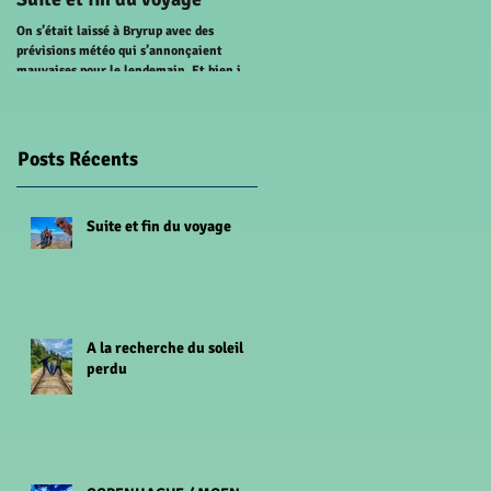
perdu
On s’était laissé à Bryrup avec des
prévisions météo qui s’annonçaient
AALBORG On se réveille très tôt pour
mauvaises pour le lendemain. Et bien il a
prendre le ferry entre la Zealand et
pas fallu attendre le...
Aarhus. Comme prévu il pleut alors on
décide de ne pas...
Posts Récents
Suite et fin du voyage
A la recherche du soleil
perdu