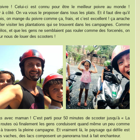
re ! Celui-ci est connu pour être le meilleur poivre au monde ! 
à côté. On va vous le proposer dans tous les plats. Et il faut dire qu’il 
ois, on mange du poivre comme ça, frais, et c’est excellent ! ça arrache 
ller visiter les plantations qui se trouvent dans les campagnes. Comme 
 vélos, et que les gens ne semblaient pas rouler comme des forcenés, on 
ur nous de louer des scooters ! 
as avec maman ! C’est parti pour 50 minutes de scooter jusqu’à « La 
e routes où finalement les gens conduisent quand même un peu comme 
à travers la pleine campagne. Et vraiment là, le paysage qui défile est 
des vaches, des lacs composent un panorama tout à fait enchanteur.