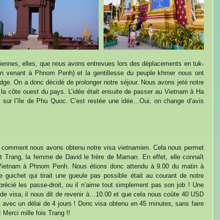
nnes, elles, que nous avons entrevues lors des déplacements en tuk-
n venant à Phnom Penh) et la gentillesse du peuple khmer nous ont 
ge. On a donc décidé de prolonger notre séjour. Nous avons jeté notre 
la côte ouest du pays. L’idée était ensuite de passer au Vietnam à Ha 
s sur l’île de Phu Quoc. C’est restée une idée…Oui, on change d’avis 
r comment nous avons obtenu notre visa vietnamien. Cela nous permet 
 Trang, la femme de David le frère de Maman. En effet, elle connaît 
Vietnam à Phnom Penh. Nous étions donc attendu à 9.00 du matin à 
 guichet qui tirait une gueule pas possible était au courant de notre 
écié les passe-droit, ou il n’aime tout simplement pas son job ! Une 
 de visa, il nous dit de revenir à…10.00 et que cela nous coûte 40 USD 
yé avec un délai de 4 jours ! Donc visa obtenu en 45 minutes, sans faire 
! Merci mille fois Trang !!