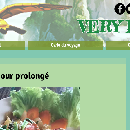
VERY 
t
Carte du voyage
C
jour prolongé