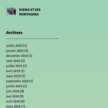
NIZWA ET SES
MONTAGNES
Archives
juillet 2020
(4)
4 posts
janvier 2020
(3)
3 posts
décembre 2019
(1)
1 post
août 2019
(5)
5 posts
juillet 2019
(1)
1 post
avril 2019
(1)
1 post
mars 2019
(1)
1 post
septembre 2018
(1)
1 post
juillet 2018
(1)
1 post
juin 2018
(9)
9 posts
mai 2018
(9)
9 posts
avril 2018
(9)
9 posts
mars 2018
(7)
7 posts