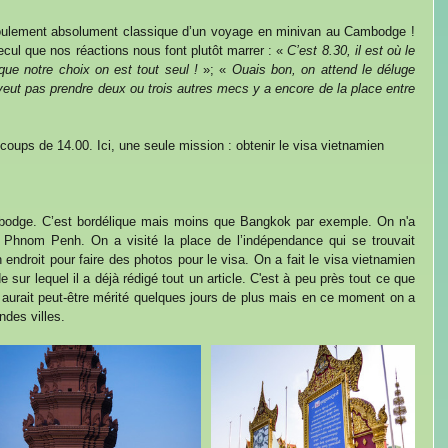
éroulement absolument classique d’un voyage en minivan au Cambodge ! 
recul que nos réactions nous font plutôt marrer : « 
C’est 8.30, il est où le 
que notre choix on est tout seul ! 
»; « 
Ouais bon, on attend le déluge 
veut pas prendre deux ou trois autres mecs y a encore de la place entre 
oups de 14.00. Ici, une seule mission : obtenir le visa vietnamien 
odge. C’est bordélique mais moins que Bangkok par exemple. On n'a 
Phnom Penh. On a visité la place de l’indépendance qui se trouvait 
endroit pour faire des photos pour le visa. On a fait le visa vietnamien 
sur lequel il a déjà rédigé tout un article. C'est à peu près tout ce que 
urait peut-être mérité quelques jours de plus mais en ce moment on a 
ndes villes.