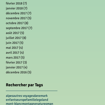
février 2018
(7)
7 posts
janvier 2018
(7)
7 posts
décembre 2017
(7)
7 posts
novembre 2017
(5)
5 posts
octobre 2017
(8)
8 posts
septembre 2017
(7)
7 posts
août 2017
(5)
5 posts
juillet 2017
(8)
8 posts
juin 2017
(5)
5 posts
mai 2017
(4)
4 posts
avril 2017
(4)
4 posts
mars 2017
(5)
5 posts
février 2017
(3)
3 posts
janvier 2017
(4)
4 posts
décembre 2016
(5)
5 posts
Rechercher par Tags
alpes
autres voyages
danemark
enfants
europe
famille
legoland
mont-blanc
montagne
nature
oman