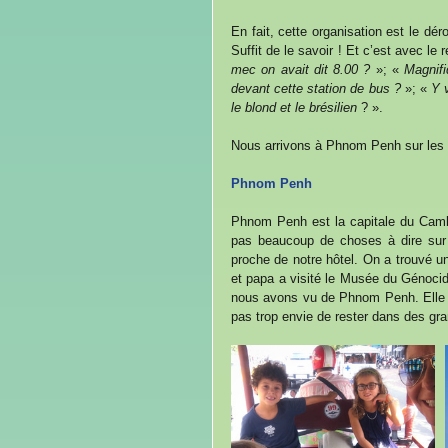
En fait, cette organisation est le d
Suffit de le savoir ! Et c’est avec le 
mec on avait dit 8.00 ?
 »; « 
Magnifi
devant cette station de bus ? 
»; « 
Y 
le blond et le brésilien 
? ».
Nous arrivons à Phnom Penh sur les c
Phnom Penh
Phnom Penh est la capitale du Camb
pas beaucoup de choses à dire sur 
proche de notre hôtel. On a trouvé un 
et papa a visité le Musée du Génocide 
nous avons vu de Phnom Penh. Elle a
pas trop envie de rester dans des gra