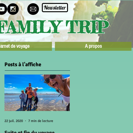
Newsletter
FAMILY TRIP
arnet de voyage
A propos
Posts à l'affiche
22 juil. 2020
7 min de lecture
15 juil. 2020
5 min de lecture
Suite et fin du voyage
A la recherche du soleil