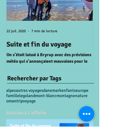
22 juil. 2020
7 min de lecture
15 juil. 2020
Suite et fin du voyage
A la recherche 
perdu
On s’était laissé à Bryrup avec des prévisions
météo qui s’annonçaient mauvaises pour le
AALBORG On se réveille 
lendemain. Et bien il a pas fallu attendre le...
le ferry entre la Zeala
prévu il pleut alors on d
Rechercher par Tags
alpes
autres voyages
danemark
enfants
europe
famille
legoland
mont-blanc
montagne
nature
oman
trip
voyage
Articles à l'affiche
Suite et fin du voyage
22 juil. 2020